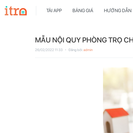
TẢI APP
BẢNG GIÁ
HƯỚNG DẪN
MẪU NỘI QUY PHÒNG TRỌ C
26/02/2022 11:33
Đăng bởi:
admin