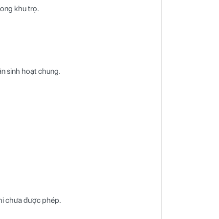
rong khu trọ.
ân sinh hoạt chung.
khi chưa được phép.