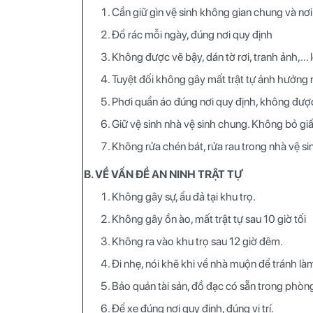
Cần giữ gìn vệ sinh không gian chung và nơi 
Đổ rác mỗi ngày, đúng nơi quy định
Không được vẽ bậy, dán tờ rơi, tranh ảnh,... 
Tuyệt đối không gây mất trật tự ảnh hưởng
Phơi quần áo đúng nơi quy định, không được
Giữ vệ sinh nhà vệ sinh chung. Không bỏ giấy
Không rửa chén bát, rửa rau trong nhà vệ si
B. VỀ VẤN ĐỀ AN NINH TRẬT TỰ
Không gây sự, ẩu đả tại khu trọ.
Không gây ồn ào, mất trật tự sau 10 giờ tối
Không ra vào khu trọ sau 12 giờ đêm.
Đi nhẹ, nói khẽ khi về nhà muộn để tránh là
Bảo quản tài sản, đồ đạc có sẵn trong phòn
Để xe đúng nơi quy định, đúng vị trí.