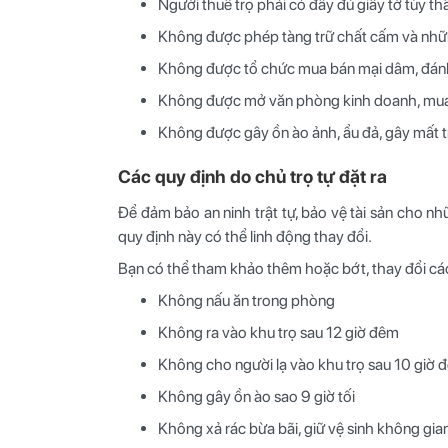
Người thuê trọ phải có đầy đủ giấy tờ tùy th
Không được phép tàng trữ chất cấm và nhữn
Không được tổ chức mua bán mại dâm, đánh
Không được mở văn phòng kinh doanh, mua b
Không được gây ồn ào ảnh, ẩu đả, gây mất t
Các quy định do chủ trọ tự đặt ra
Để đảm bảo an ninh trật tự, bảo vệ tài sản cho nh
quy định này có thể linh động thay đổi.
Bạn có thể tham khảo thêm hoặc bớt, thay đổi các
Không nấu ăn trong phòng
Không ra vào khu trọ sau 12 giờ đêm
Không cho người lạ vào khu trọ sau 10 giờ đ
Không gây ồn ào sao 9 giờ tối
Không xả rác bừa bãi, giữ vệ sinh không gi